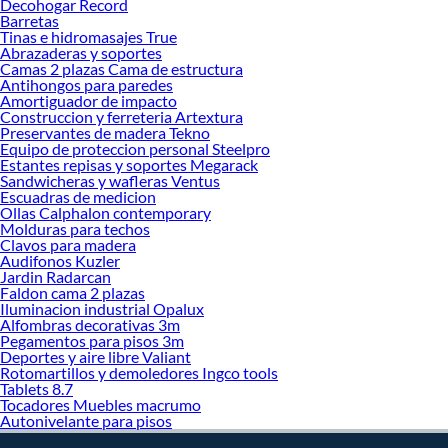
Decohogar Record
Sabemos que la calidad, confianza y seguridad son factores importantes al
Barretas
momento de decidir qué modelo comprar, por ello contamos con una amplia
Tinas e hidromasajes True
oferta de marcas prestigiosas y reconocidas en Temporizadores y Timers. De
Abrazaderas y soportes
esta manera, inviertes en durabilidad, rendimiento, excelencia y satisfacción
Camas 2 plazas Cama de estructura
Antihongos para paredes
garantizada.
Amortiguador de impacto
Construccion y ferreteria Artextura
Preservantes de madera Tekno
Equipo de proteccion personal Steelpro
Estantes repisas y soportes Megarack
Sandwicheras y wafleras Ventus
Escuadras de medicion
Ollas Calphalon contemporary
Molduras para techos
Clavos para madera
Audifonos Kuzler
Jardin Radarcan
Faldon cama 2 plazas
Iluminacion industrial Opalux
Alfombras decorativas 3m
Pegamentos para pisos 3m
Deportes y aire libre Valiant
Rotomartillos y demoledores Ingco tools
Tablets 8.7
Tocadores Muebles macrumo
Autonivelante para pisos