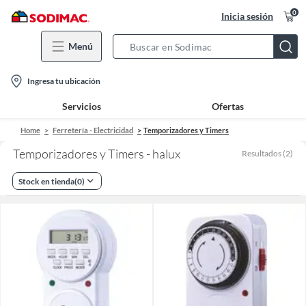
0
Inicia sesión
Menú
Search
Bar
location-
Ingresa tu ubicación
icon
Servicios
Ofertas
Home
Ferretería - Electricidad
Temporizadores y Timers
Temporizadores y Timers - halux
Resultados
(
2
)
Stock en tienda
(
0
)