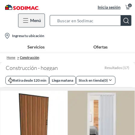
0
Inicia sesión
Menú
Search
Bar
location-
Ingresa tu ubicación
icon
Servicios
Ofertas
Home
Construcción
Construcción - hoggan
Resultados
(
17
)
Retira desde 120 min
Llega mañana
Stock en tienda
(
0
)