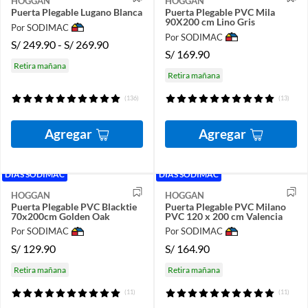
HOGGAN
HOGGAN
Puerta Plegable Lugano Blanca
Puerta Plegable PVC Mila
90X200 cm Lino Gris
Por SODIMAC
Por SODIMAC
S/
249.90
-
S/
269.90
S/
169.90
Retira mañana
Retira mañana
(136)
(13)
Agregar
Agregar
DÍAS SODIMAC
DÍAS SODIMAC
HOGGAN
HOGGAN
Puerta Plegable PVC Blacktie
Puerta Plegable PVC Milano
70x200cm Golden Oak
PVC 120 x 200 cm Valencia
Por SODIMAC
Por SODIMAC
S/
129.90
S/
164.90
Retira mañana
Retira mañana
(11)
(11)