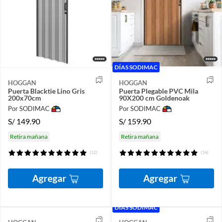
DÍAS SODIMAC
HOGGAN
HOGGAN
Puerta Blacktie Lino Gris
Puerta Plegable PVC Mila
200x70cm
90X200 cm Goldenoak
Por SODIMAC
Por SODIMAC
S/
149.90
S/
159.90
Retira mañana
Retira mañana
(12)
(14)
Agregar
Agregar
DÍAS SODIMAC