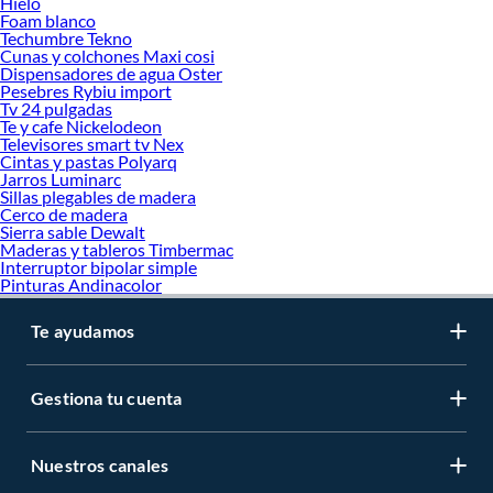
Hielo
Foam blanco
Techumbre Tekno
Cunas y colchones Maxi cosi
Dispensadores de agua Oster
Pesebres Rybiu import
Tv 24 pulgadas
Te y cafe Nickelodeon
Televisores smart tv Nex
Cintas y pastas Polyarq
Jarros Luminarc
Sillas plegables de madera
Cerco de madera
Sierra sable Dewalt
Maderas y tableros Timbermac
Interruptor bipolar simple
Pinturas Andinacolor
Te ayudamos
Gestiona tu cuenta
Nuestros canales