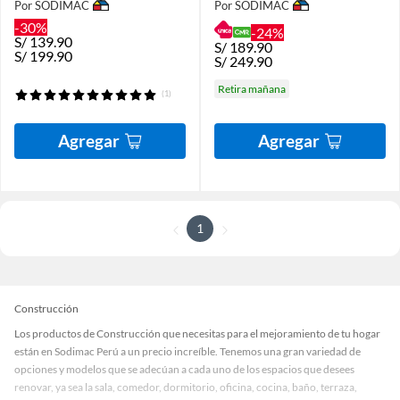
Por SODIMAC
Por SODIMAC
-30%
-24%
S/
139.90
S/
189.90
S/
199.90
S/
249.90
Retira mañana
(1)
Agregar
Agregar
1
Construcción
Los productos de Construcción que necesitas para el mejoramiento de tu hogar
están en Sodimac Perú a un precio increíble. Tenemos una gran variedad de
opciones y modelos que se adecúan a cada uno de los espacios que desees
renovar, ya sea la sala, comedor, dormitorio, oficina, cocina, baño, terraza,