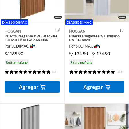
DÍAS SODIMAC
DÍAS SODIMAC
HOGGAN
HOGGAN
Puerta Plegable PVC Blacktie
Puerta Plegable PVC Milano
120x200cm Golden Oak
PVC Blanca
Por SODIMAC
Por SODIMAC
S/
169.90
S/
134.90
-
S/
174.90
Retira mañana
Retira mañana
(13)
(133)
Agregar
Agregar