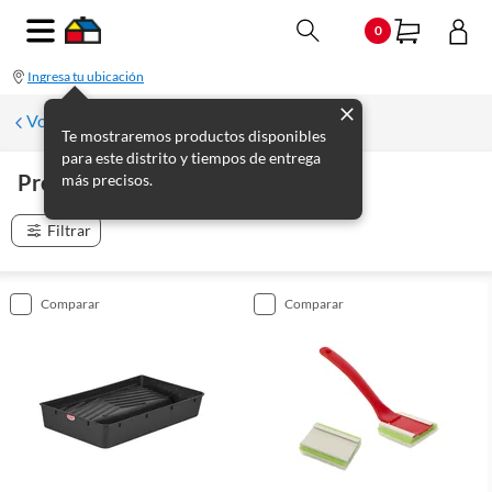
0
Ingresa tu ubicación
Volver
Te mostraremos productos disponibles
para este distrito y tiempos de entrega
Premier
más precisos.
(
14
productos
)
Filtrar
comparar
comparar