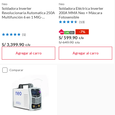
Neo
Neo
Soldadora Inverter
Soldadora Eléctrica Inverter
Revolucionaria Automatica 250A
200A MMA Neo + Máscara
Multifunción 6 en 1 MIG-
Fotosensible
MAG/MMA/TIG /TIG PULSADO/
(
13
)
MIG PULSADO/MIG DOBLE
PULSADO - DISPONIBLE EN
-7%
ANDROI Y IOS, GUIS DE VOZ EN
(
1
)
S/ 599
.90
c/u
ESPAÑOL , MODO DE AHORRO
S/ 649
.90
c/u
DE ENERGY .
S/ 3,399
.90
c/u
Agregar al carro
Agregar al carro
comparar