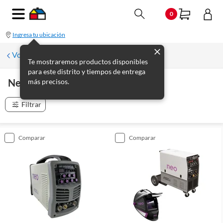
0
Ingresa tu ubicación
Volver
Te mostraremos productos disponibles
para este distrito y tiempos de entrega
Neo
más precisos.
(
11
productos
)
Filtrar
comparar
comparar