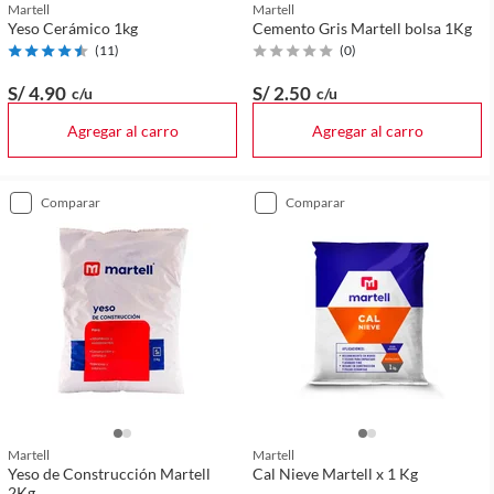
Martell
Martell
Yeso Cerámico 1kg
Cemento Gris Martell bolsa 1Kg
(
11
)
(
0
)
S/ 4
.90
S/ 2
.50
c/u
c/u
Agregar al carro
Agregar al carro
comparar
comparar
Martell
Martell
Yeso de Construcción Martell
Cal Nieve Martell x 1 Kg
2Kg