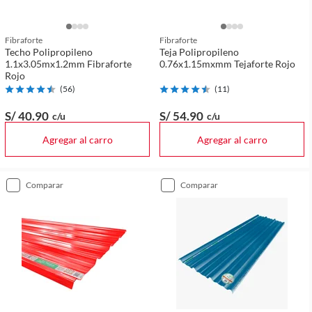
Fibraforte
Fibraforte
Techo Polipropileno
Teja Polipropileno
1.1x3.05mx1.2mm Fibraforte
0.76x1.15mxmm Tejaforte Rojo
Rojo
(
56
)
(
11
)
S/ 40
.90
S/ 54
.90
c/u
c/u
Agregar al carro
Agregar al carro
comparar
comparar