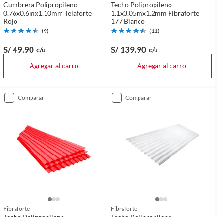
Cumbrera Polipropileno
Techo Polipropileno
0.76x0.6mx1.10mm Tejaforte
1.1x3.05mx1.2mm Fibraforte
Rojo
177 Blanco
(
9
)
(
11
)
S/ 49
.90
S/ 139
.90
c/u
c/u
Agregar al carro
Agregar al carro
comparar
comparar
Fibraforte
Fibraforte
Techo Polipropileno
Techo Polipropileno