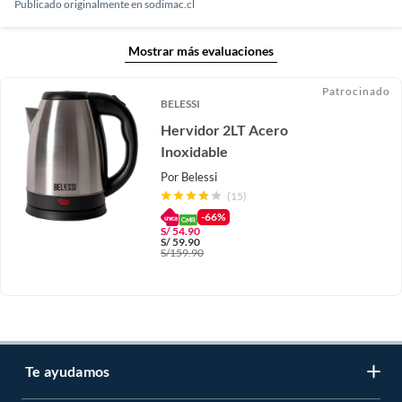
Publicado originalmente en
sodimac.cl
Mostrar más evaluaciones
Patrocinado
BELESSI
Hervidor 2LT Acero
Inoxidable
Por
Belessi
(15)
-66%
S/
54.90
S/
59.90
S/
159.90
Te ayudamos