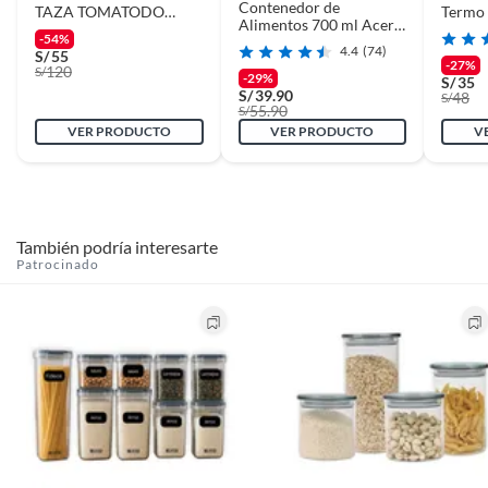
Contenedor de
TAZA TOMATODO
Termo 
Alimentos 700 ml Acero
PLÁSTICO 1300ML
Inoxid
-54%
Inoxidable
800ML 300ML
4.4
(74)
S/
55
-27%
120
S/
-29%
S/
35
S/
39.90
48
S/
55.90
S/
VER PRODUCTO
VER PRODUCTO
V
También podría interesarte
Patrocinado