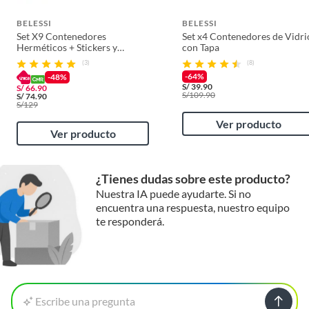
BELESSI
BELESSI
Set X9 Contenedores
Set x4 Contenedores de Vidri
Herméticos + Stickers y
con Tapa
Plumón Belessi
(3)
(8)
-64%
-48%
S/
39.90
S/
66.90
S/
109.90
S/
74.90
S/
129
Ver producto
Ver producto
¿Tienes dudas sobre este producto?
Nuestra IA puede ayudarte. Si no
encuentra una respuesta, nuestro equipo
te responderá.
Escribe una pregunta