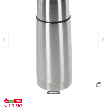
-40%
11.90
S/