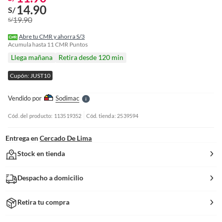
14.90
S/
19.90
S/
o
f
Abre tu CMR y ahorra S/3
n
Acumula hasta
11
CMR Puntos
I
Llega mañana
Retira desde 120 min
r
e
Cupón: JUST10
l
l
e
Vendido por
Sodimac
S
Cód. del producto: 113519352
Cód. tienda: 2539594
Entrega en
Cercado De Lima
Stock en tienda
Despacho a domicilio
Retira tu compra