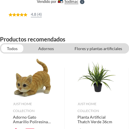
Vendido por
Sodimac
S
4.8 (4)
Productos recomendados
Todos
Adornos
Flores y plantas artificiales
Faroles y Candelabros
Macetero plástico
Macetero de concreto
Accesorios y repuestos para muebles
Jardín
JUST HOME
JUST HOME
COLLECTION
COLLECTION
Adorno Gato
Planta Artificial
Amarillo Poliresina
Thatch Verde 36cm
Amarillo