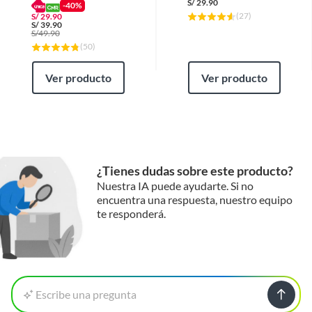
S/
29.90
10.5x17x19cm
-40%
(
27
)
S/
29.90
S/
39.90
S/
49.90
(
50
)
Ver producto
Ver producto
¿Tienes dudas sobre este producto?
Nuestra IA puede ayudarte. Si no
encuentra una respuesta, nuestro equipo
te responderá.
Escribe una pregunta