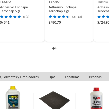
TEKNO
TEKNO
TEKNO
Adhesivo Enchape
Adhesivo Enchape
Adhesi
Terochap 5 gl
Terochap 1 gl
Terocha
5
(3)
4.5
(12)
S/
341
S/
80.70
S/
24.9
(incluye asientos de inodoro con empaque abierto).
s de devolución y cambio:
so y otros productos para asfalto.
rodomésticos, tecnología, línea blanca, colchones, muebles,
, Solventes y Limpiadores
Lijas
Espatulas
Brochas
, sin uso y deberá contar con todos sus accesorios,
diciones (sin rayas, piquetes, abolladuras, manchas,