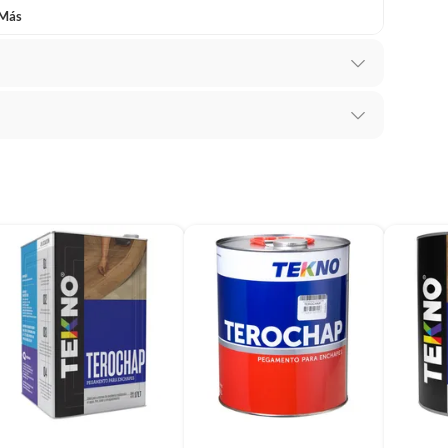
 Más
mbiar un pedido si cambias de opinión durante los
das sus etiquetas y/o en sus cajas cerradas con los
mbargo, tenemos
categorías que cuentan con plazos
 por la naturaleza de los productos, no se pueden
ara calzados y empaques especiales