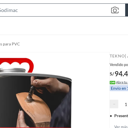
S
e
a
r
c
s para PVC
h
B
|
TEKNO
a
Vendido po
r
94.
S/
Abre tu
Envío en
−
Present
Ver más