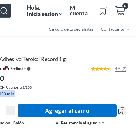
0
Hola
,
Mi
cuenta
Inicia sesión
Círculo de Especialistas
Contáctanos
o
f
n
I
r
e
Adhesivo Terokal Record 1 gl
l
l
e
4.5 (2)
r
Sodimac
S
40
 CMR y ahorra S/100
 120 min
Agregar al carro
+
ación
:
Galón
Resistencia al agua
:
No