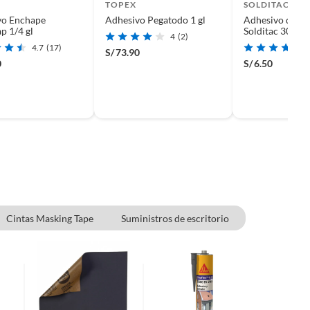
TOPEX
SOLDITAC
vo Enchape
Adhesivo Pegatodo 1 gl
Adhesivo de Co
p 1/4 gl
Solditac 30ML
4
(2)
4.7
(17)
S/
73.90
0
S/
6.50
Cintas Masking Tape
Suministros de escritorio