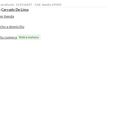
l producto: 113316657
Cód. tienda: 69043
n
Cercado De Lima
en tienda
cho a domicilio
 tu compra
Retira mañana