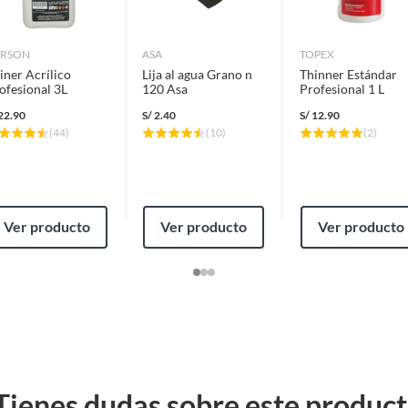
ARSON
ASA
TOPEX
mpaques especiales. Su color rojo te permite identificar
iner Acrílico
Lija al agua Grano n
Thinner Estándar
n rendimiento de 14 m2 y un tiempo de secado final de 30
ofesional 3L
120 Asa
Profesional 1 L
22.90
S/
2.40
S/
12.90
(
44
)
(
10
)
(
2
)
Ver producto
Ver producto
Ver producto
Tienes dudas sobre este produc