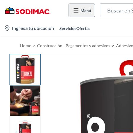
Menú
l
Ingresa tu ubicación
Servicios
Ofertas
o
c
Home
Construcción - Pegamentos y adhesivos
Adhesivo
a
t
i
o
n
-
i
c
o
n