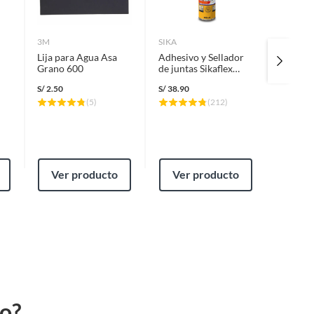
3M
SIKA
BAUKER
Lija para Agua Asa
Adhesivo y Sellador
Espatul
Grano 600
de juntas Sikaflex
Bauker
11FC Purform 300
S/
2.50
S/
38.90
S/
6.90
ml Gris
(
5
)
(
212
)
Ver producto
Ver producto
Ver
to?