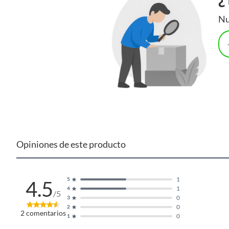
Nu
Opiniones de este producto
1
5
4.5
1
4
/5
0
3
0
2
2
comentarios
0
1