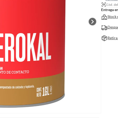
Cód. de
Entrega e
Stock 
Despa
Retira