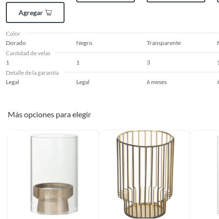
Decorativa Vidrio Dorado
Agregar
7.5x14cm
Complementa tu compra con velas y candelabros para
Color
crear una atmósfera aún más especial. También puedes
Dorado
Negro
Transparente
considerar las plantas artificiales para añadir un toque de
Cantidad de velas
frescura y color a tu espacio. Explora las opciones y
1
1
3
encuentra todo lo que necesitas para decorar tu hogar.
Detalle de la garantía
Legal
Legal
6 meses
Más opciones para elegir