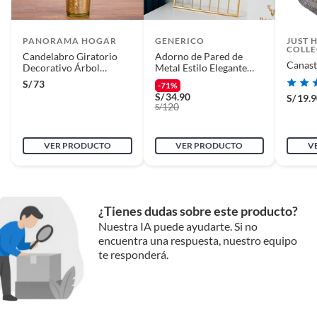
PANORAMA HOGAR
GENERICO
JUST 
COLLE
Candelabro Giratorio
Adorno de Pared de
Canast
Decorativo Árbol
Metal Estilo Elegante
Navideño 25CM
para tu Hogar N°3
S/
73
-71%
S/
34.90
S/
19.
120
S/
VER PRODUCTO
VER PRODUCTO
V
¿Tienes dudas sobre este producto?
Nuestra IA puede ayudarte. Si no
encuentra una respuesta, nuestro equipo
te responderá.