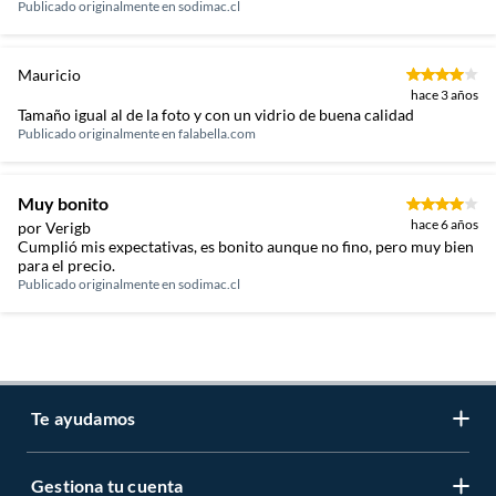
Publicado originalmente en
sodimac.cl
Mauricio
hace 3 años
Tamaño igual al de la foto y con un vidrio de buena calidad
Publicado originalmente en
falabella.com
Muy bonito
hace 6 años
por Verigb
Cumplió mis expectativas, es bonito aunque no fino, pero muy bien
para el precio.
Publicado originalmente en
sodimac.cl
Te ayudamos
Gestiona tu cuenta
LIbro de reclamaciones