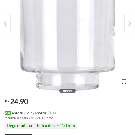
24.90
S/
o
f
Abre tu CMR y ahorra S/100
n
Acumula hasta
24
CMR Puntos
I
Llega mañana
Retira desde 120 min
r
e