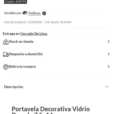
Cupón: JUST10
l
l
e
Vendido por
Sodimac
S
Cód. del producto: 113310240
Cód. tienda: 3610144
Entrega en
Cercado De Lima
Stock en tienda
Despacho a domicilio
Retira tu compra
Descripción
Portavela Decorativa Vidrio