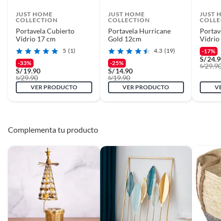
JUST HOME
JUST HOME
JUST 
COLLECTION
COLLECTION
COLLE
Portavela Cubierto
Portavela Hurricane
Portav
Vidrio 17 cm
Gold 12cm
Vidrio
5
(1)
4.3
(19)
-17%
S/
24.
-33%
-25%
29.9
S/
S/
19.90
S/
14.90
29.90
19.90
S/
S/
VER PRODUCTO
VER PRODUCTO
V
Complementa tu producto