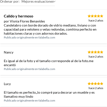
Ordenar por:
Mejores evaluaciones
Calido y hermoso
hace 2 años
por Visnia Flores Benavides
Candelabro con borde dorado de vidrio mediano, liviano y con
capacidad para velotens y velas redondas, comhina perfecto en
habitaciones claras y con adornos dorados.
Publicado originalmente en
falabella.com
Nancy
hace 2 años
Es igual al de la foto y el tamaño corresponde al de la foto.me
encantó
Publicado originalmente en
falabella.com
Lucy
hace 2 años
El tamaño es perfecto,,lo compré para decorar un mueble y es
llamativo muy lindo
Publicado originalmente en
falabella.com