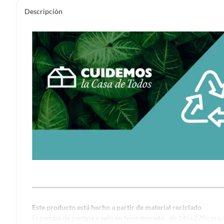
Descripción
Este producto está hecho a partir de material reciclado
El
combo de cortina y velo en tono morado
, de 145x220 cm y 