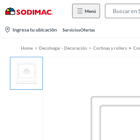
Menú
l
Ingresa tu ubicación
Servicios
Ofertas
o
c
Home
Decohogar - Decoración
Cortinas y rollers
Cor
a
t
i
o
n
-
i
c
o
n