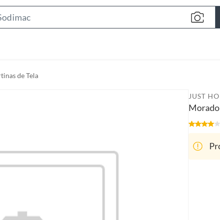
S
e
a
r
c
tinas de Tela
h
B
JUST H
a
Morado
r
Pr