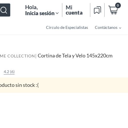
0
Hola
,
Mi
cuenta
Inicia sesión
Círculo de Especialistas
Contáctanos
Cortina de Tela y Velo 145x220cm
|
OME COLLECTION
4.2 (6)
oducto sin stock :(