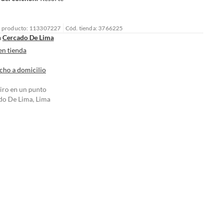
l producto: 113307227
Cód. tienda: 3766225
n
Cercado De Lima
en tienda
cho a domicilio
tiro en un punto
do De Lima, Lima