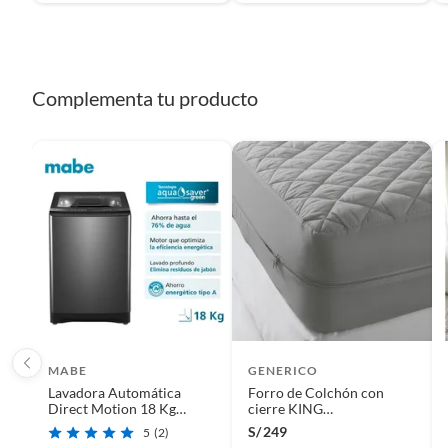
Complementa tu producto
MABE
GENERICO
Lavadora Automática
Forro de Colchón con
Direct Motion 18 Kg
cierre KING
Diamond Gray Mabe
IMPERMEABLE -
S/
249
5
(2)
LMA8120WDGBB0
ANTIÁCAROS -