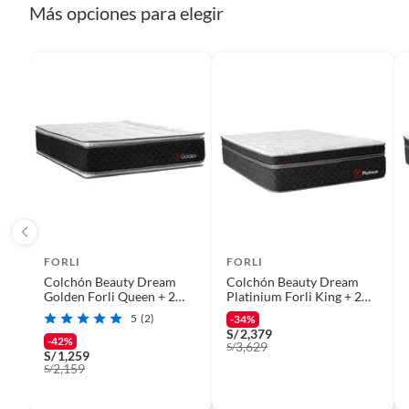
Más opciones para elegir
etc.).
FORLI
FORLI
Colchón Beauty Dream
Colchón Beauty Dream
Golden Forli Queen + 2
Platinium Forli King + 2
Almohadas Viscoelásticas
Almohadas Viscoelásticas
5
(2)
-34%
+ Protector
+ Protector
S/
2,379
-42%
3,629
S/
S/
1,259
2,159
S/