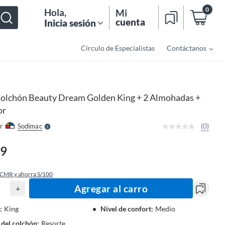
0
Hola
,
Mi
cuenta
Inicia sesión
Círculo de Especialistas
Contáctanos
o
f
n
I
olchón Beauty Dream Golden King + 2 Almohadas +
r
e
or
l
l
e
(0)
r
Sodimac
S
39
 CMR y ahorra S/100
Agregar al carro
+
:
King
Nivel de confort
:
Medio
 del colchón
:
Resorte