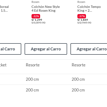
rosen
rosen
Boreal
Colchón New Style
Colchón Tempo
 1.5
4 Ed Rosen King
King + 2
Almohadas
-32%
-37%
Memory Max
S/
1,299
S/
1,849
S/
1,899.90
S/
2,949.90
(incluye asientos de inodoro con empaque abierto).
 + 02 Almohadas Visco 100% + 01 Protector Simple
al Carro
Agregar al Carro
Agregar al Carro
s de devolución y cambio:
cket
Resorte
Resorte
so y otros productos para asfalto.
rodomésticos, tecnología, línea blanca, colchones, muebles,
200 cm
200 cm
200 cm
200 cm
, sin uso y deberá contar con todos sus accesorios,
diciones (sin rayas, piquetes, abolladuras, manchas,