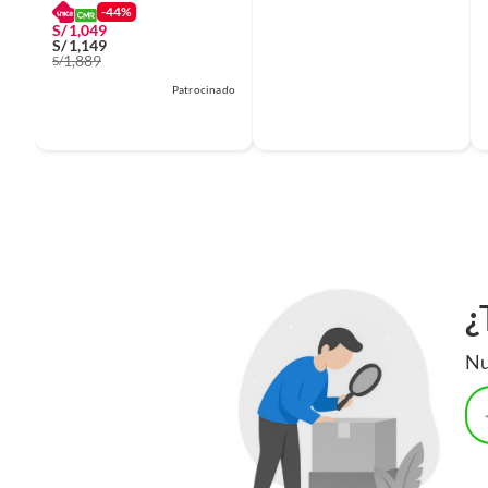
ACOLCHADO I DREAM
-44%
SUPREME
S/
1,049
S/
1,149
1,889
S/
Patrocinado
¿
Nu