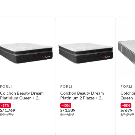
FORLI
FORLI
FORLI
Colchón Beauty Dream
Colchón Beauty Dream
Colchón
Platinium Queen + 2
Platinium 2 Plazas + 2
Queen
Almohadas + Protector
Almohadas + Protector
-37%
-40%
-48%
S/
1,769
S/
1,509
S/
679
2,799
2,509
1,299
S/
S/
S/