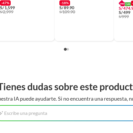
-47%
-18%
S/
1,599
S/
89.90
S/
474.
2,999
109.90
S/
S/
S/
499
999
S/
Tienes dudas sobre este produc
estra IA puede ayudarte. Si no encuentra una respuesta, n
Escribe una pregunta