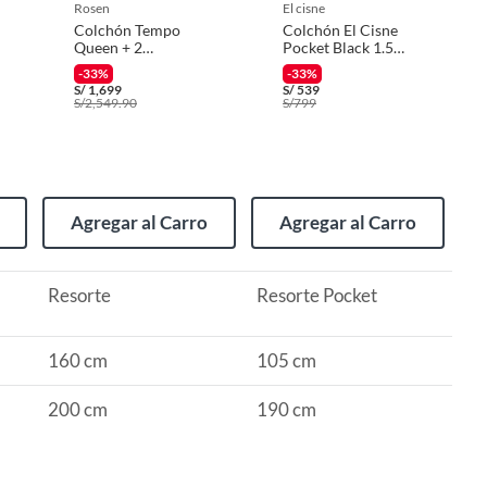
rosen
el cisne
Colchón Tempo
Colchón El Cisne
Queen + 2
Pocket Black 1.5
Almohadas
Plazas + Almohada
-33%
-33%
Memory Max
S/
1,699
S/
539
S/
2,549.90
S/
799
Agregar al Carro
Agregar al Carro
Resorte
Resorte Pocket
160 cm
105 cm
200 cm
190 cm