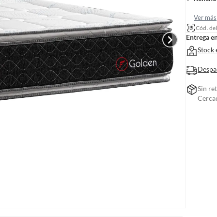
Ver más
Cód. de
Entrega e
Stock 
Despa
Sin re
Cerca