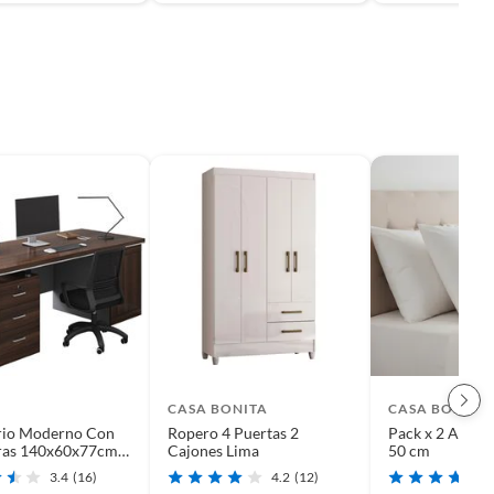
CASA BONITA
CASA BONITA
orio Moderno Con
Ropero 4 Puertas 2
Pack x 2 Almoh
ras 140x60x77cm
Cajones Lima
50 cm
icina
3.4
(16)
4.2
(12)