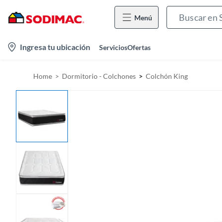
Menú
l
Ingresa tu ubicación
Servicios
Ofertas
o
c
Home
Dormitorio - Colchones
Colchón King
a
t
i
o
n
-
i
c
o
n