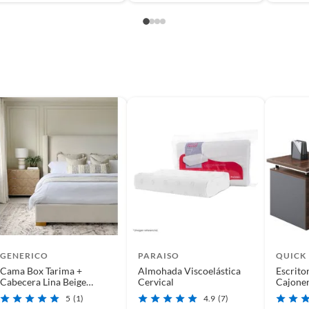
GENERICO
PARAISO
QUICK
Cama Box Tarima +
Almohada Viscoelástica
Escrit
Cabecera Lina Beige
Cervical
Cajone
Queen
Para Of
5
(1)
4.9
(7)