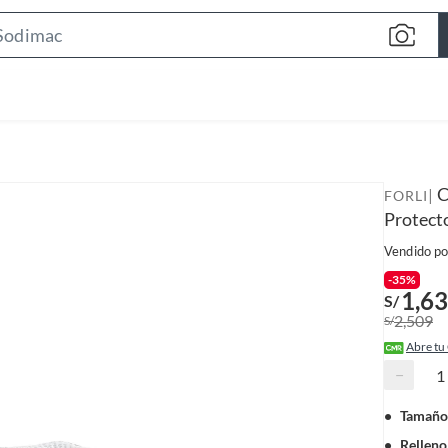
S
e
a
r
c
h
B
C
|
FORLI
a
Protect
r
Vendido po
-35%
1,6
S/
2,509
S/
Abre tu
−
Tamaño
Relleno