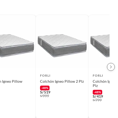
FORLI
FORLI
 Igneo Pillow
Colchón Igneo Pillow 2 Plz
Colchón Igneo 
Plz
-48%
S/
519
-48%
999
S/
S/
419
799
S/