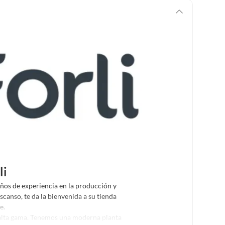
li
os de experiencia en la producción y
canso, te da la bienvenida a su tienda
e.
 alta gama. Tenemos una moderna planta