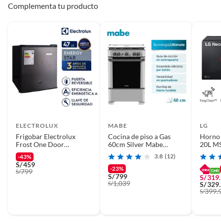
Complementa tu producto
ELECTROLUX
MABE
LG
Frigobar Electrolux
Cocina de piso a Gas
Horno
Frost One Door
60cm Silver Mabe
20L M
Inoxidable 47 Litros
CMP6010FG1
3.8
(12)
-43%
ERD50G2HPI
S/
459
-23%
799
S/
S/
799
S/
319
1,039
S/
S/
329
399.
S/