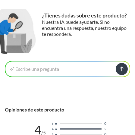
¿Tienes dudas sobre este producto?
Nuestra IA puede ayudarte. Si no
encuentra una respuesta, nuestro equipo
te responderá.
Escribe una pregunta
Opiniones de este producto
0
5
4
2
4
/5
0
3