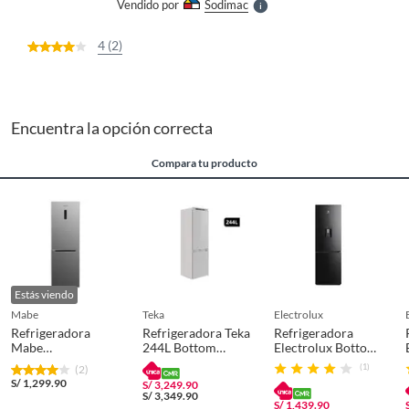
Vendido por
Sodimac
S
4 (2)
Encuentra la opción correcta
Compara tu producto
Estás viendo
mabe
teka
electrolux
Refrigeradora
Refrigeradora Teka
Refrigeradora
Mabe
244L Bottom
Electrolux Bottom
Rmb315Ptpro0
Freezer 2 Puertas
Freezer 285 Litros
(1)
(2)
315 L
RBF73380FIPE
ERBA29V2HVB
S/
1,299.90
S/
3,249.90
S/
3,349.90
S/
1,439.90