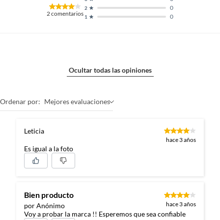
0
2
2
comentarios
0
1
Ocultar todas las opiniones
Ordenar por:
Mejores evaluaciones
Leticia
hace 3 años
Es igual a la foto
Bien producto
hace 3 años
por Anónimo
Voy a probar la marca !! Esperemos que sea confiable