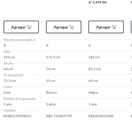
S/
1,499.90
Agregar
Agregar
Agregar
Eficiencia energética
A
A
A
Alto
193 cm
176.9 cm
186 cm
Ancho
64 cm
54 cm
60.2 cm
Profundidad
71.5 cm
55 cm
60 cm
Color
Inox
Blanco
Negro
Detalle de la garantía
1 año
3 años
1 año
Modelo
RMB315PTPRO0
RBF 73380 FI PE
ERBA29V2HVB