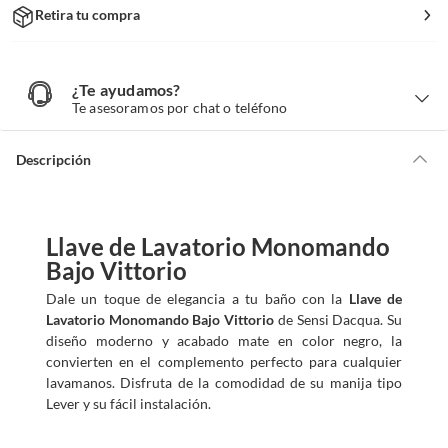
Retira tu compra
¿Te ayudamos?
¿
T
Te asesoramos por chat o teléfono
e
a
y
u
d
Descripción
a
m
o
s
?
Llave de Lavatorio Monomando
Bajo Vittorio
Dale un toque de elegancia a tu baño con la
Llave de
Lavatorio Monomando Bajo Vittorio
de Sensi Dacqua. Su
diseño moderno y acabado mate en color negro, la
convierten en el complemento perfecto para cualquier
lavamanos. Disfruta de la comodidad de su manija tipo
Lever y su fácil instalación.