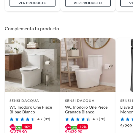
VER PRODUCTO
VER PRODUCTO
V
Complementa tu producto
SENSI DACQUA
SENSI DACQUA
SENSI
WC Inodoro One Piece
WC Inodoro One Piece
Llave 
Bilbao Blanco
Granada Blanco
Monom
Vittor
4.7
(89)
4.3
(78)
S/
299
-10%
-12%
S/
379.90
S/
439.90