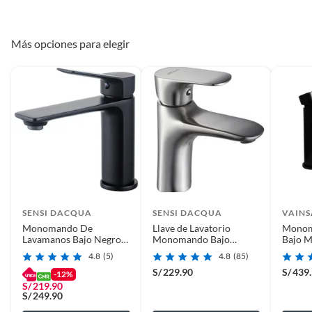
Más opciones para elegir
SENSI DACQUA
SENSI DACQUA
VAINS
Monomando De
Llave de Lavatorio
Monom
Lavamanos Bajo Negro
Monomando Bajo
Bajo M
Tabor
Vittorio
4.8
(5)
4.8
(85)
S/
229.90
S/
439
-12%
S/
219.90
S/
249.90