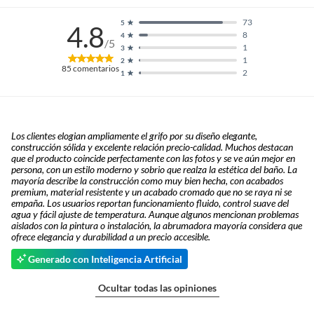
73
5
4.8
8
4
/5
1
3
1
2
85
comentarios
2
1
Los clientes elogian ampliamente el grifo por su diseño elegante,
construcción sólida y excelente relación precio-calidad. Muchos destacan
que el producto coincide perfectamente con las fotos y se ve aún mejor en
persona, con un estilo moderno y sobrio que realza la estética del baño. La
mayoría describe la construcción como muy bien hecha, con acabados
premium, material resistente y un acabado cromado que no se raya ni se
empaña. Los usuarios reportan funcionamiento fluido, control suave del
agua y fácil ajuste de temperatura. Aunque algunos mencionan problemas
aislados con la pintura o instalación, la abrumadora mayoría considera que
ofrece elegancia y durabilidad a un precio accesible.
Generado con Inteligencia Artificial
Ocultar todas las opiniones