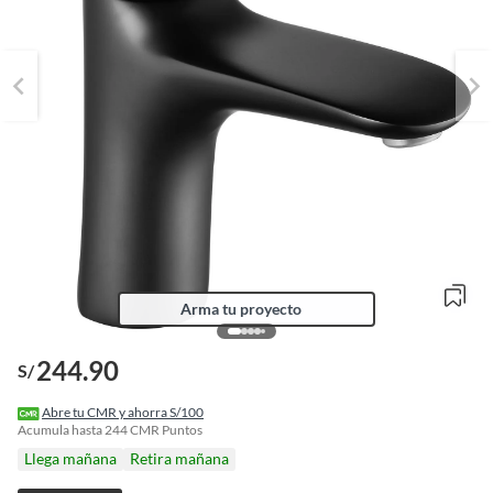
Arma tu proyecto
244.90
S/
o
f
Abre tu CMR y ahorra S/100
n
Acumula hasta
244
CMR Puntos
I
Llega mañana
Retira mañana
r
e