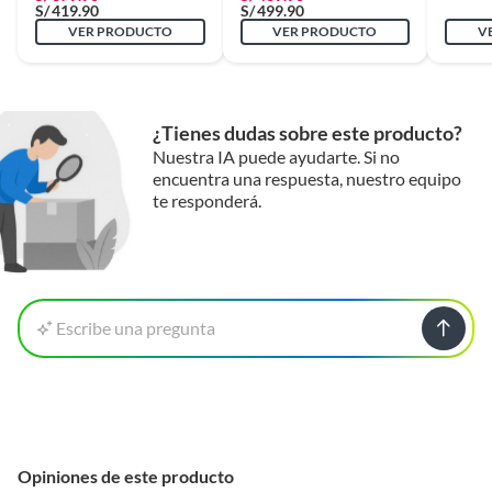
S/
419.90
S/
499.90
VER PRODUCTO
VER PRODUCTO
V
¿Tienes dudas sobre este producto?
Nuestra IA puede ayudarte. Si no
encuentra una respuesta, nuestro equipo
te responderá.
Escribe una pregunta
Opiniones de este producto