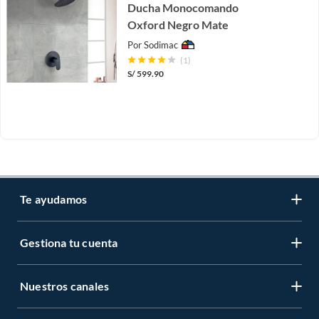
Ducha Monocomando
Oxford Negro Mate
Por
Sodimac
(1)
S/
599.90
Te ayudamos
Gestiona tu cuenta
LIbro de reclamaciones
Centro de ayuda
Nuestros canales
Mi cuenta
Servicio al cliente
Regístrate ahora