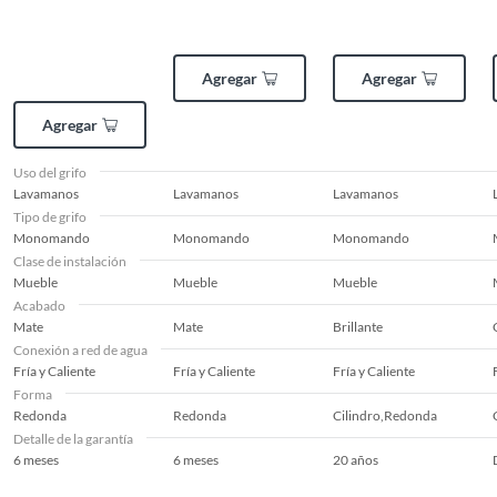
Altura del grifo
Baja
Agregar
Agregar
Mecanismo de
Manual
Agregar
accionamiento
Uso del grifo
Lavamanos
Lavamanos
Lavamanos
Colección
Vittorio
Tipo de grifo
Monomando
Monomando
Monomando
Clase de instalación
Mueble
Mueble
Mueble
Acabado
Mate
Mate
Brillante
Conexión a red de agua
Fría y Caliente
Fría y Caliente
Fría y Caliente
Forma
Redonda
Redonda
Cilindro,Redonda
Detalle de la garantía
6 meses
6 meses
20 años