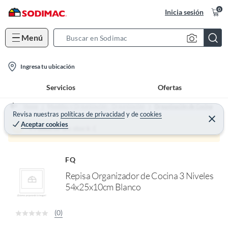
0
Inicia sesión
Menú
S
e
l
a
Ingresa tu ubicación
o
r
Servicios
Ofertas
c
c
a
h
Home
Muebles y Organización - Organización
Organización de Cocina
t
Revisa nuestras
políticas de privacidad
y
de
cookies
B
C
Aceptar cookies
e
i
a
Producto sin stock :(
r
o
r
r
a
n
r
FQ
-
Repisa Organizador de Cocina 3 Niveles
i
54x25x10cm Blanco
c
o
n
(0)